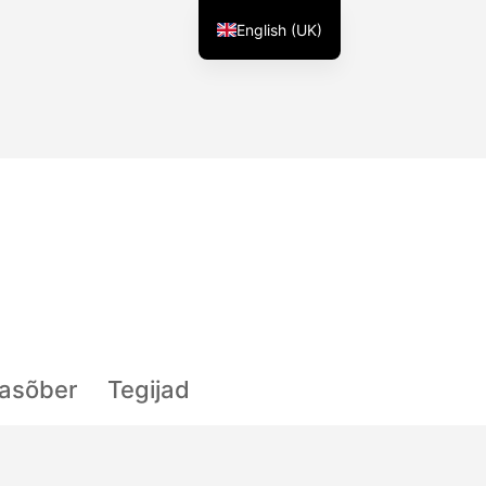
English (UK)
lasõber
Tegijad