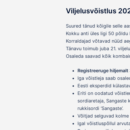
Viljelusvõistlus 2
Suured tänud kõigile selle aas
Kokku anti üles ligi 50 põldu 
Korraldajad võtavad nüüd aeg
Tänavu toimub juba 21. viljelu
Osaleda saavad kõik kombaini
Registreeruge hiljemalt
Iga võistleja saab osale
Eesti eksperdid külastav
Eriti on oodatud võistl
sordiaretaja, Sangaste 
rukkisordi ‘Sangaste’.
Võitjad selguvad kolme 
Igal võistluspõllul arvu