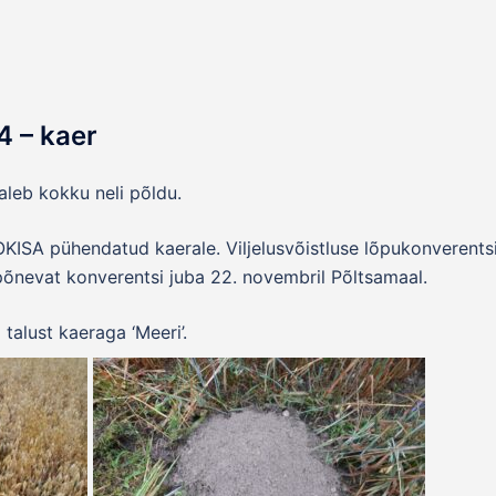
4 – kaer
aleb kokku neli põldu.
ISA pühendatud kaerale. Viljelusvõistluse lõpukonverentsi
nevat konverentsi juba 22. novembril Põltsamaal.
talust kaeraga ‘Meeri’.