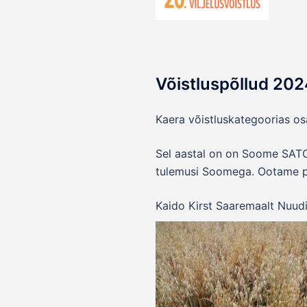
Võistluspõllud 202
Kaera võistluskategoorias os
Sel aastal on on Soome SATOK
tulemusi Soomega. Ootame põ
Kaido Kirst Saaremaalt Nuudi 