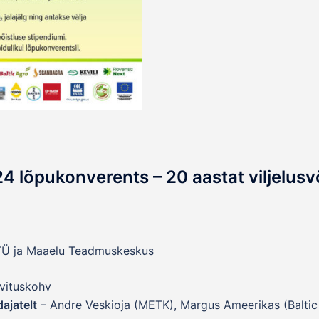
24 lõpukonverents – 20 aastat viljelusvõ
MTÜ ja Maaelu Teadmuskeskus
vituskohv
ajatelt
– Andre Veskioja (METK), Margus Ameerikas (Baltic 