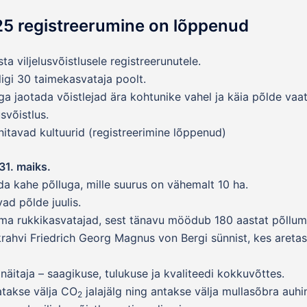
025 registreerumine on lõppenud
ta viljelusvõistlusele registreerunutele.
ligi 30 taimekasvataja poolt.
a jaotada võistlejad ära kohtunike vahel ja käia põlde vaat
svõistlus.
tavad kultuurid (registreerimine lõppenud)
 31. maiks.
da kahe põlluga, mille suurus on vähemalt 10 ha.
ad põlde juulis.
ema rukkikasvatajad, sest tänavu möödub 180 aastat põllum
krahvi Friedrich Georg Magnus von Bergi sünnist, kes aretas
näitaja – saagikuse, tulukuse ja kvaliteedi kokkuvõttes.
tatakse välja CO
jalajälg ning antakse välja mullasõbra auhi
2