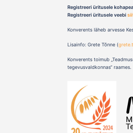
Registreeri üritusele kohape
Registreeri üritusele veebi
sii
Konverents läheb arvesse Ke
Lisainfo: Grete Tõnne (
grete.
Konverents toimub „Teadmuss
tegevusvaldkonnas“ raames.