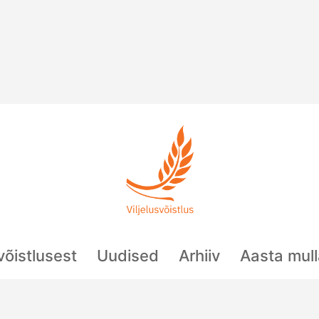
svõistlusest
Uudised
Arhiiv
Aasta mul