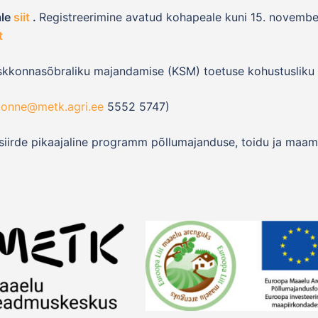
ale
siit
.
Registreerimine avatud kohapeale kuni 15. novembe
t
skkonnasõbraliku majandamise (KSM) toetuse kohustusliku 
tonne@metk.agri.ee
5552 5747)
iirde pikaajaline programm põllumajanduse, toidu ja maa