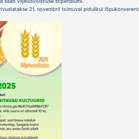
a saab viljelusvõistluse stipendiumi.
tvustatakse 21. novembril toimuval pidulikul lõpukonverents