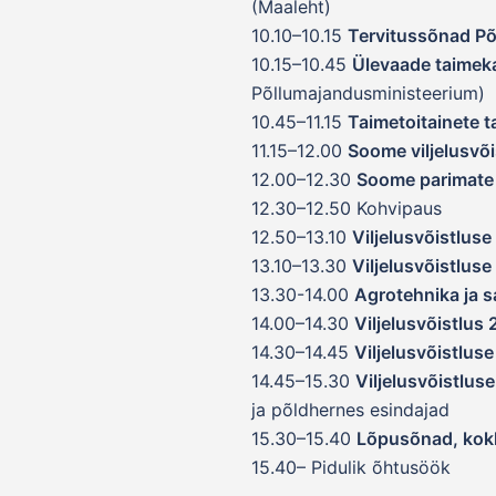
(Maaleht)
10.10–10.15
Tervitussõnad Põl
10.15–10.45
Ülevaade taimek
Põllumajandusministeerium)
10.45–11.15
Taimetoitainete t
11.15–12.00
Soome viljelusvõ
12.00–12.30
Soome parimate 
12.30–12.50 Kohvipaus
12.50–13.10
Viljelusvõistluse
13.10–13.30
Viljelusvõistlus
13.30-14.00
Agrotehnika ja s
14.00–14.30
Viljelusvõistlus
14.30–14.45
Viljelusvõistlus
14.45–15.30
Viljelusvõistlus
ja põldhernes esindajad
15.30–15.40
Lõpusõnad, kok
15.40– Pidulik õhtusöök