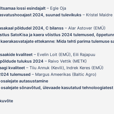
tsamaa lossi esindajalt
– Egle Oja
asvatushooajast 2024, suunad tulevikuks
– Kristel Maidre 
asakaal põldudel 2024, C bilanss
– Alar Astover (EMÜ)
istlus SatoKisa ja kaera võistlus 2024 tulemused, õppetun
kaerakasvatajate ettekanne: Mida tehti parima tulemuse 
 saakide kvaliteet
– Evelin Loit (EMÜ), Eili Rajapuu
e põldude tulukus 2024
– Raivo Vettik (METK)
aagi kvaliteet
– Tiiu Annuk (Kevili), Indrek Keres (EMÜ)
 2024 tulemused
– Margus Ameerikas (Baltic Agro)
e osalejate autasustamine
e osalejate sõnavõtud, ülevaade kasutatud tehnoloogiatest
kuvõte