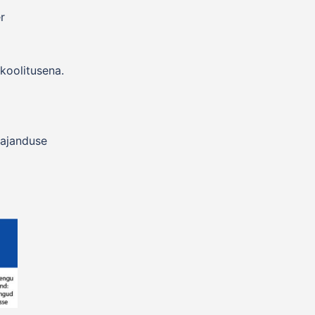
r
koolitusena.
majanduse