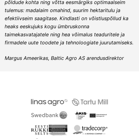
põldude kohta ning võtta eesmärgiks optimaalseim
tulemus: madalaim omahind, suurim hektaritulu ja
efektiivseim saagitase. Kindlasti on võistluspõllud ka
heaks eeskujuks kogu ümbruskonna
taimekasvatajatele ning hea võimalus teaduritele ja
firmadele uute toodete ja tehnoloogiate juurutamiseks.
Margus Ameerikas, Baltic Agro AS arendusdirektor