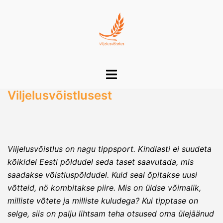
Skip
to
content
Toggle
menu
Viljelusvõistlusest
Viljelusvõistlus on nagu tippsport. Kindlasti ei suudeta
kõikidel Eesti põldudel seda taset saavutada, mis
saadakse võistluspõldudel. Kuid seal õpitakse uusi
võtteid, nö kombitakse piire. Mis on üldse võimalik,
milliste võtete ja milliste kuludega? Kui tipptase on
selge, siis on palju lihtsam teha otsused oma ülejäänud