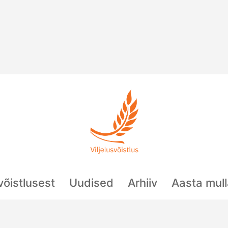
svõistlusest
Uudised
Arhiiv
Aasta mul