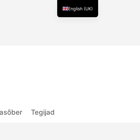
English (UK)
lasõber
Tegijad