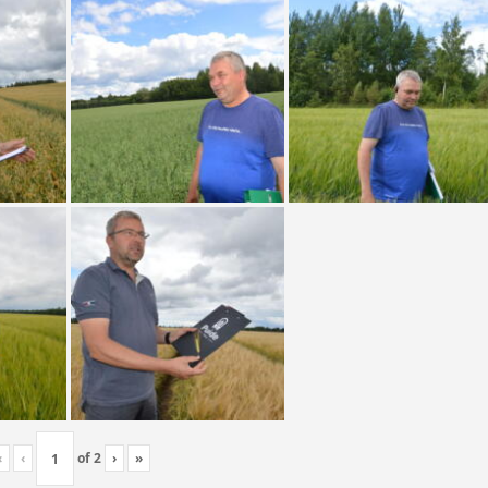
«
‹
of
2
›
»