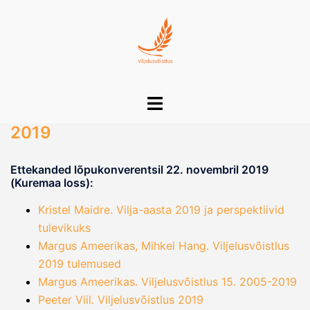
Skip
to
content
Toggle
menu
2019
Ettekanded lõpukonverentsil 22. novembril 2019
(Kuremaa loss):
Kristel Maidre. Vilja-aasta 2019 ja perspektiivid
tulevikuks
Margus Ameerikas, Mihkel Hang. Viljelusvõistlus
2019 tulemused
Margus Ameerikas. Viljelusvõistlus 15. 2005-2019
Peeter Viil. Viljelusvõistlus 2019