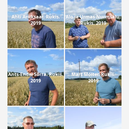
Ahti Aruksaar. Rukis.
Alo ja Urmas Nurmsalu.
2019
Rukis. 2019
Ants-Endel Sõrra. Rukis.
Märt Mölter. Rukis.
2019
2019