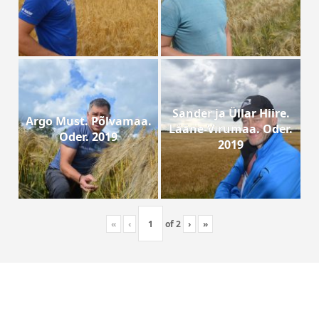
Sander ja Üllar Hiire.
Argo Must. Põlvamaa.
Lääne-Virumaa. Oder.
Oder. 2019
2019
«
‹
of
2
›
»