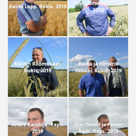
Tanel Tõrvand. Rukis.
Kaino Lopp. Rukis. 2019
2019
Märtin Rõõmusaar.
Raido ja Hendrik
Rukis. 2019
Allsaar. Rukis. 2019
Andre Randoja. Raps.
Alar Oherd ja Peeter
2019
Peek. Raps. 2019