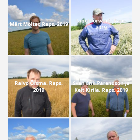
Tanel Tõrvand. Raps.
Märt Mölter. Raps. 2019
2019
Raivo Õisma. Raps.
Sven Erik Pärendson ja
2019
Keit Kirila. Raps. 2019