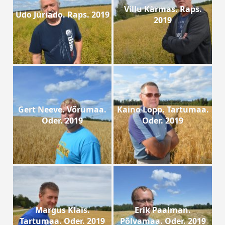
Villu Kärmas. Raps.
Udo Jüriado. Raps. 2019
2019
Gert Neeve. Võrumaa.
Kaino Lopp. Tartumaa.
Oder. 2019
Oder. 2019
Margus Klais.
Erik Paalman.
Tartumaa. Oder. 2019
Põlvamaa. Oder. 2019