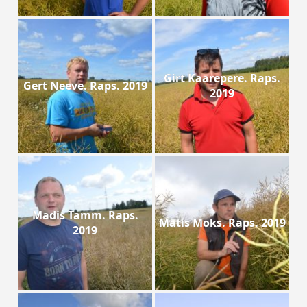
Girt Kaarepere. Raps.
Gert Neeve. Raps. 2019
2019
Madis Tamm. Raps.
Matis Moks. Raps. 2019
2019