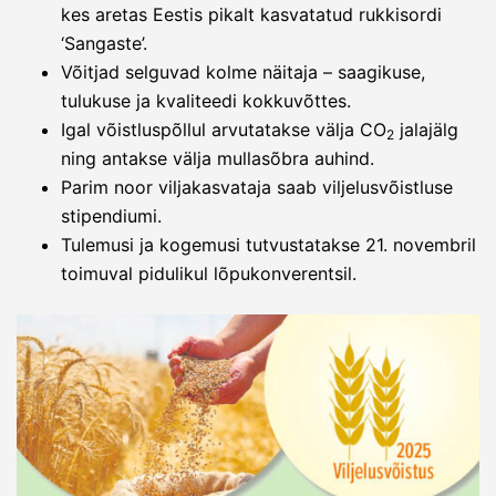
kes aretas Eestis pikalt kasvatatud rukkisordi
‘Sangaste’.
Võitjad selguvad kolme näitaja – saagikuse,
tulukuse ja kvaliteedi kokkuvõttes.
Igal võistluspõllul arvutatakse välja CO
jalajälg
2
ning antakse välja mullasõbra auhind.
Parim noor viljakasvataja saab viljelusvõistluse
stipendiumi.
Tulemusi ja kogemusi tutvustatakse 21. novembril
toimuval pidulikul lõpukonverentsil.