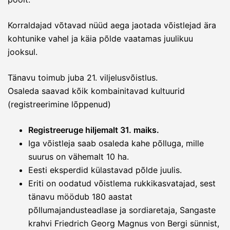
Korraldajad võtavad nüüd aega jaotada võistlejad ära
kohtunike vahel ja käia põlde vaatamas juulikuu
jooksul.
Tänavu toimub juba 21. viljelusvõistlus.
Osaleda saavad kõik kombainitavad kultuurid
(registreerimine lõppenud)
Registreeruge hiljemalt 31. maiks.
Iga võistleja saab osaleda kahe põlluga, mille
suurus on vähemalt 10 ha.
Eesti eksperdid külastavad põlde juulis.
Eriti on oodatud võistlema rukkikasvatajad, sest
tänavu möödub 180 aastat
põllumajandusteadlase ja sordiaretaja, Sangaste
krahvi Friedrich Georg Magnus von Bergi sünnist,