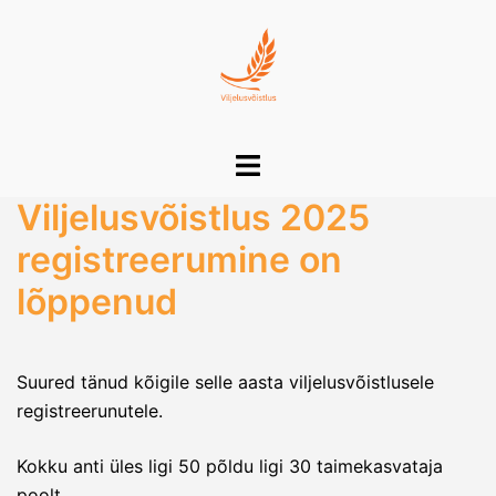
Skip
to
content
Toggle
menu
Viljelusvõistlus 2025
registreerumine on
lõppenud
Suured tänud kõigile selle aasta viljelusvõistlusele
registreerunutele.
Kokku anti üles ligi 50 põldu ligi 30 taimekasvataja
poolt.