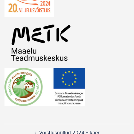
Post
Võistluspõllud 2024 – kaer