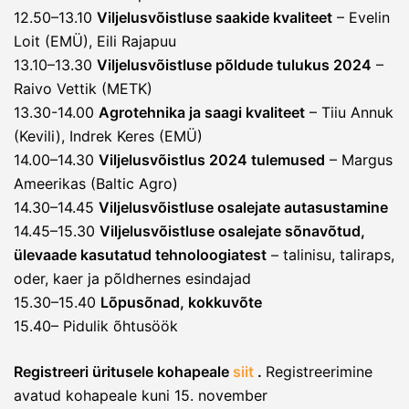
12.50–13.10
Viljelusvõistluse saakide kvaliteet
– Evelin
Loit (EMÜ), Eili Rajapuu
13.10–13.30
Viljelusvõistluse põldude tulukus 2024
–
Raivo Vettik (METK)
13.30-14.00
Agrotehnika ja saagi kvaliteet
– Tiiu Annuk
(Kevili), Indrek Keres (EMÜ)
14.00–14.30
Viljelusvõistlus 2024 tulemused
– Margus
Ameerikas (Baltic Agro)
14.30–14.45
Viljelusvõistluse osalejate autasustamine
14.45–15.30
Viljelusvõistluse osalejate sõnavõtud,
ülevaade kasutatud tehnoloogiatest
– talinisu, taliraps,
oder, kaer ja põldhernes esindajad
15.30–15.40
Lõpusõnad, kokkuvõte
15.40– Pidulik õhtusöök
Registreeri üritusele kohapeale
siit
.
Registreerimine
avatud kohapeale kuni 15. november