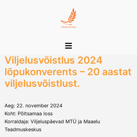
Skip
to
content
Toggle
menu
Viljelusvõistlus 2024
lõpukonverents – 20 aastat
viljelusvõistlust.
Aeg: 22. november 2024
Koht: Põltsamaa loss
Korraldaja: Viljeluspäevad MTÜ ja Maaelu
Teadmuskeskus