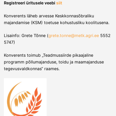
Registreeri üritusele veebi
siit
Konverents läheb arvesse Keskkonnasõbraliku
majandamise (KSM) toetuse kohustusliku koolitusena.
Lisainfo: Grete Tõnne (
grete.tonne@metk.agri.ee
5552
5747)
Konverents toimub „Teadmussiirde pikaajaline
programm põllumajanduse, toidu ja maamajanduse
tegevusvaldkonnas“ raames.