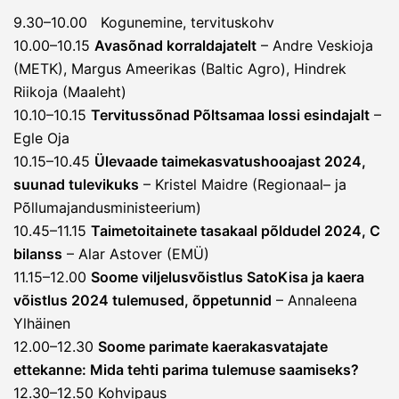
9.30–10.00 Kogunemine, tervituskohv
10.00–10.15
Avasõnad korraldajatelt
– Andre Veskioja
(METK), Margus Ameerikas (Baltic Agro), Hindrek
Riikoja (Maaleht)
10.10–10.15
Tervitussõnad Põltsamaa lossi esindajalt
–
Egle Oja
10.15–10.45
Ülevaade taimekasvatushooajast 2024,
suunad tulevikuks
– Kristel Maidre (Regionaal– ja
Põllumajandusministeerium)
10.45–11.15
Taimetoitainete tasakaal põldudel 2024, C
bilanss
– Alar Astover (EMÜ)
11.15–12.00
Soome viljelusvõistlus SatoKisa ja kaera
võistlus 2024 tulemused, õppetunnid
– Annaleena
Ylhäinen
12.00–12.30
Soome parimate kaerakasvatajate
ettekanne: Mida tehti parima tulemuse saamiseks?
12.30–12.50 Kohvipaus