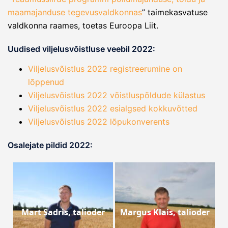
maamajanduse tegevusvaldkonnas
” taimekasvatuse
valdkonna raames, toetas Euroopa Liit.
Uudised viljelusvõistluse veebil 2022:
Viljelusvõistlus 2022 registreerumine on
lõppenud
Viljelusvõistlus 2022 võistluspõldude külastus
Viljelusvõistlus 2022 esialgsed kokkuvõtted
Viljelusvõistlus 2022 lõpukonverents
Osalejate pildid 2022:
Mart Sadris, talioder
Margus Klais, talioder