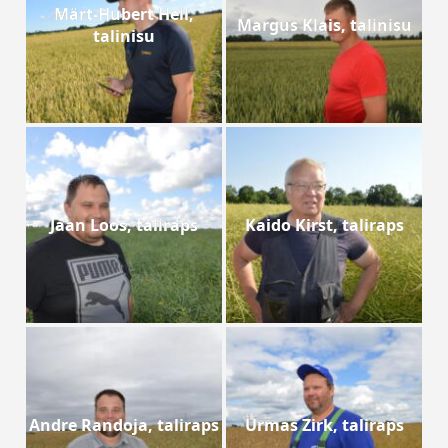
Märt-Hubert Heil,
Margus Klais, talinisu
talinisu
Jaan Loos, taliraps
Kaido Kirst, taliraps
Andre Randoja, taliraps
Urmas Zirk, taliraps