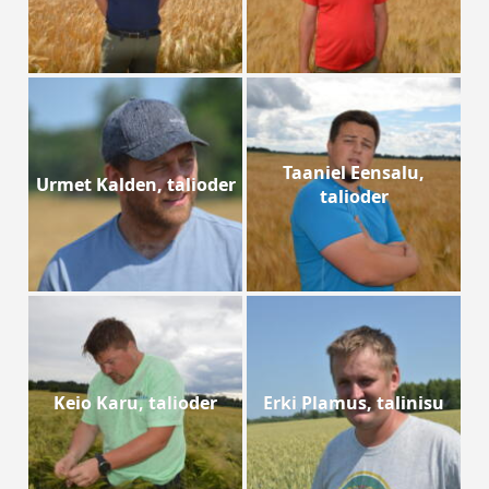
Taaniel Eensalu,
Urmet Kalden, talioder
talioder
Keio Karu, talioder
Erki Plamus, talinisu