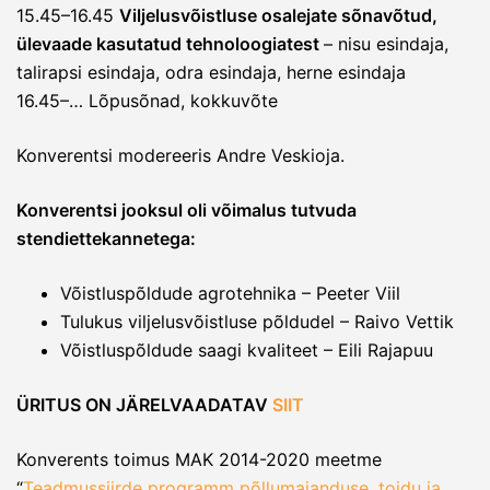
15.45–16.45
Viljelusvõistluse osalejate sõnavõtud,
ülevaade kasutatud tehnoloogiatest
– nisu esindaja,
talirapsi esindaja, odra esindaja, herne esindaja
16.45–… Lõpusõnad, kokkuvõte
Konverentsi modereeris Andre Veskioja.
Konverentsi jooksul oli võimalus tutvuda
stendiettekannetega:
Võistluspõldude agrotehnika – Peeter Viil
Tulukus viljelusvõistluse põldudel – Raivo Vettik
Võistluspõldude saagi kvaliteet – Eili Rajapuu
ÜRITUS ON JÄRELVAADATAV
SIIT
Konverents toimus MAK 2014-2020 meetme
“
Teadmussiirde programm põllumajanduse, toidu ja