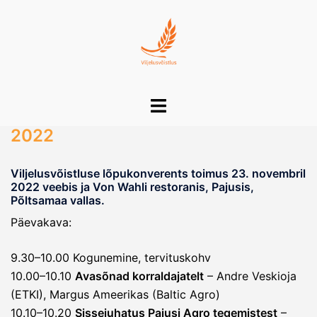
Skip
to
content
Toggle
menu
2022
Viljelusvõistluse lõpukonverents toimus 23. novembril
2022 veebis ja Von Wahli restoranis, Pajusis,
Põltsamaa vallas.
Päevakava:
9.30–10.00 Kogunemine, tervituskohv
10.00–10.10
Avasõnad korraldajatelt
– Andre Veskioja
(ETKI), Margus Ameerikas (Baltic Agro)
10.10–10.20
Sissejuhatus Pajusi Agro tegemistest
–