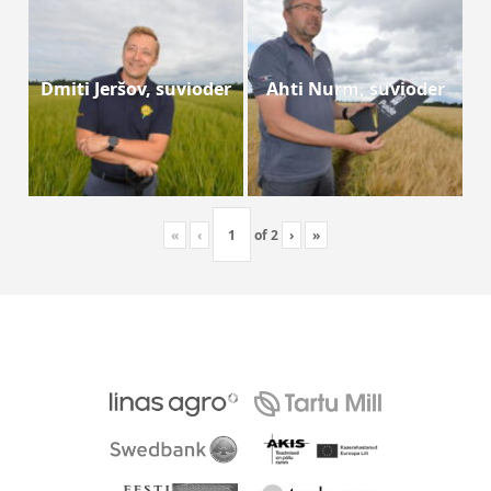
Dmiti Jeršov, suvioder
Ahti Nurm, suvioder
«
‹
of
2
›
»