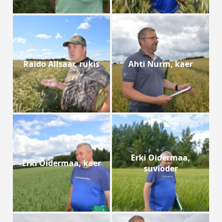
Raido Allsaar, rukis
Ahti Nurm, kaer
Erki Oidermaa,
Erki Oidermaa, kaer
suvioder