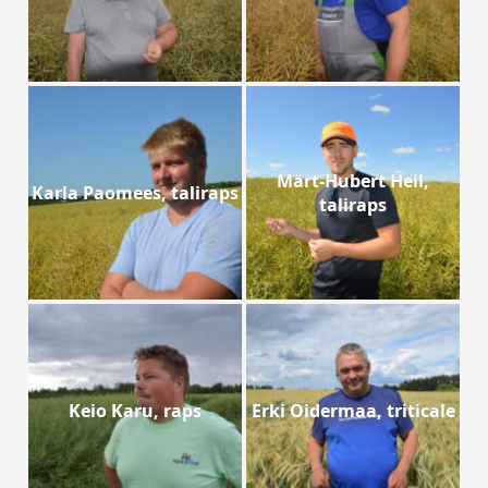
Märt-Hubert Heil,
Karla Paomees, taliraps
taliraps
Keio Karu, raps
Erki Oidermaa, triticale