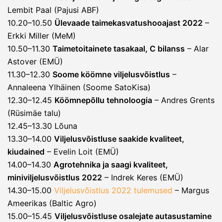
Lembit Paal (Pajusi ABF)
10.20–10.50
Ülevaade taimekasvatushooajast 2022
–
Erkki Miller (MeM)
10.50–11.30
Taimetoitainete tasakaal, C bilanss
– Alar
Astover (EMÜ)
11.30–12.30
Soome köömne viljelusvõistlus
–
Annaleena Ylhäinen (Soome SatoKisa)
12.30–12.45
Köömnepõllu tehnoloogia
– Andres Grents
(Rüsimäe talu)
12.45–13.30 Lõuna
13.30–14.00
Viljelusvõistluse saakide kvaliteet,
kiudained
– Evelin Loit (EMÜ)
14.00–14.30
Agrotehnika ja saagi kvaliteet,
miniviljelusvõistlus 2022
– Indrek Keres (EMÜ)
14.30–15.00
Viljelusvõistlus 2022 tulemused
– Margus
Ameerikas (Baltic Agro)
15.00–15.45
Viljelusvõistluse osalejate autasustamine