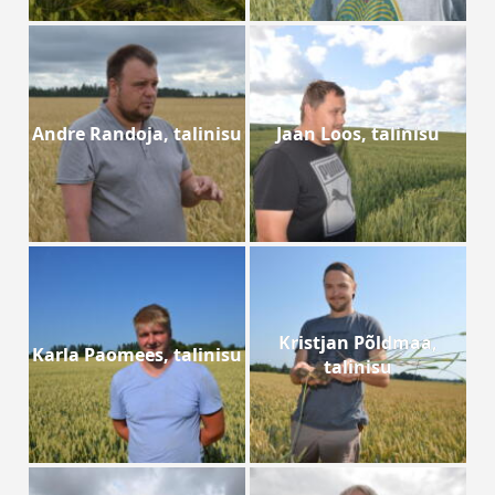
Andre Randoja, talinisu
Jaan Loos, talinisu
Kristjan Põldmaa,
Karla Paomees, talinisu
talinisu