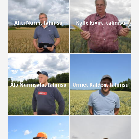
Ahti Nurm, talinisu
Kalle Kivirt, talinisu
Alo Nurmsalu, talinisu
Urmet Kalden, talinisu