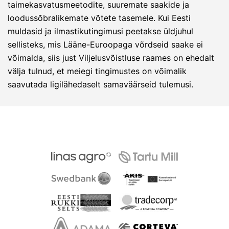
taimekasvatusmeetodite, suuremate saakide ja
loodussõbralikemate võtete tasemele. Kui Eesti
muldasid ja ilmastikutingimusi peetakse üldjuhul
sellisteks, mis Lääne-Euroopaga võrdseid saake ei
võimalda, siis just Viljelusvõistluse raames on ehedalt
välja tulnud, et meiegi tingimustes on võimalik
saavutada ligilähedaselt samaväärseid tulemusi.