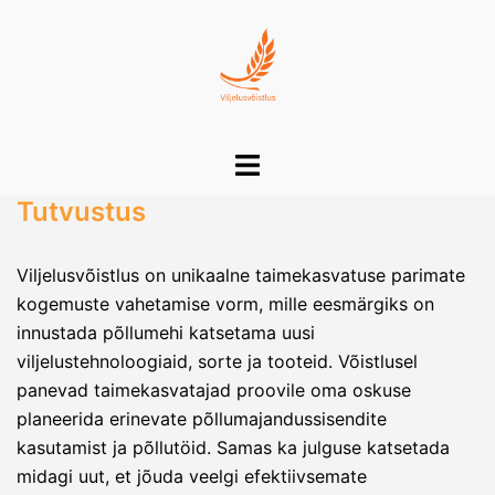
Skip
to
content
Toggle
menu
Tutvustus
Viljelusvõistlus on unikaalne taimekasvatuse parimate
kogemuste vahetamise vorm, mille eesmärgiks on
innustada põllumehi katsetama uusi
viljelustehnoloogiaid, sorte ja tooteid. Võistlusel
panevad taimekasvatajad proovile oma oskuse
planeerida erinevate põllumajandussisendite
kasutamist ja põllutöid. Samas ka julguse katsetada
midagi uut, et jõuda veelgi efektiivsemate