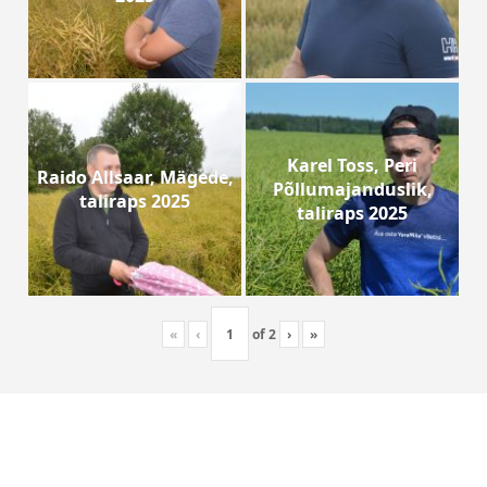
Karel Toss, Peri
Raido Allsaar, Mägede,
Põllumajanduslik,
taliraps 2025
taliraps 2025
«
‹
of
2
›
»