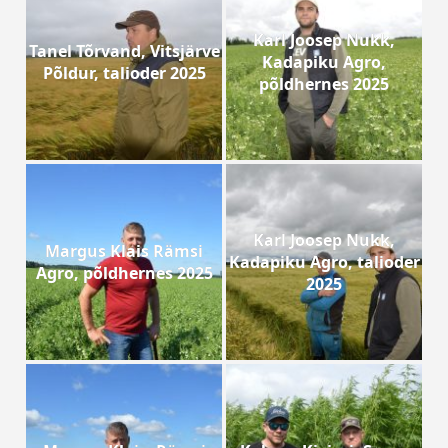
Karl Joosep Nukk,
Tanel Tõrvand, Vitsjärve
Kadapiku Agro,
Põldur, talioder 2025
põldhernes 2025
Karl Joosep Nukk,
Margus Klais Rämsi
Kadapiku Agro, talioder
Agro, põldhernes 2025
2025