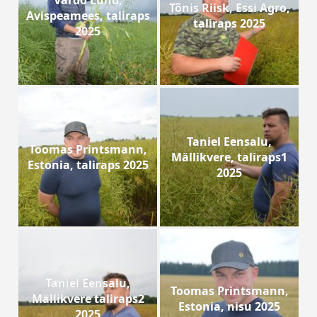
Vardo Lund,
Tõnis Riisk, Essi Agro,
Avispeamees, taliraps
taliraps 2025
2025
Taniel Eensalu,
Toomas Printsmann,
Mällikvere, taliraps1
Estonia, taliraps 2025
2025
Taniel Eensalu,
Toomas Printsmann,
Mällikvere taliraps2
Estonia, nisu 2025
2025