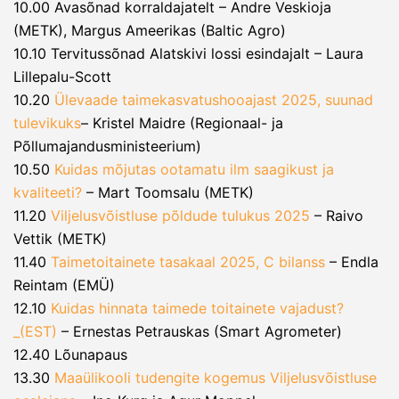
10.00 Avasõnad korraldajatelt – Andre Veskioja
(METK), Margus Ameerikas (Baltic Agro)
10.10 Tervitussõnad Alatskivi lossi esindajalt – Laura
Lillepalu-Scott
10.20
Ülevaade taimekasvatushooajast 2025, suunad
tulevikuks
– Kristel Maidre (Regionaal- ja
Põllumajandusministeerium)
10.50
Kuidas mõjutas ootamatu ilm saagikust ja
kvaliteeti?
– Mart Toomsalu (METK)
11.20
Viljelusvõistluse põldude tulukus 2025
– Raivo
Vettik (METK)
11.40
Taimetoitainete tasakaal 2025, C bilanss
– Endla
Reintam (EMÜ)
12.10
Kuidas hinnata taimede toitainete vajadust?
_(EST)
– Ernestas Petrauskas (Smart Agrometer)
12.40 Lõunapaus
13.30
Maaülikooli tudengite kogemus Viljelusvõistluse