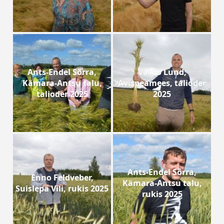
Ants-Endel Sõrra,
Vardo Lund,
Kämara-Antsu talu,
Avispeamees, talioder
talioder 2025
2025
Ants-Endel Sõrra,
Enno Feldveber,
Kämara-Antsu talu,
Suislepa Vili, rukis 2025
rukis 2025