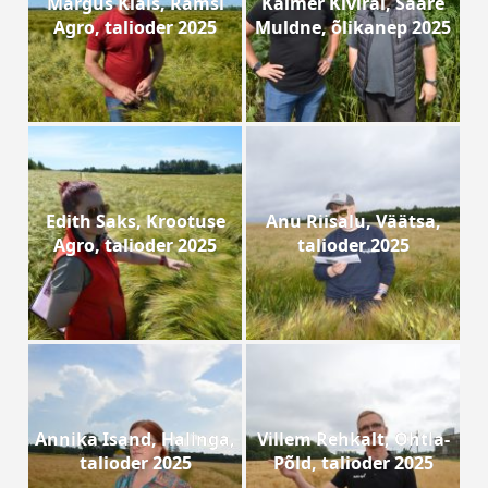
Margus Klais, Rämsi
Kalmer Kivirai, Saare
Agro, talioder 2025
Muldne, õlikanep 2025
Edith Saks, Krootuse
Anu Riisalu, Väätsa,
Agro, talioder 2025
talioder 2025
Annika Isand, Halinga,
Villem Rehkalt, Ohtla-
talioder 2025
Põld, talioder 2025