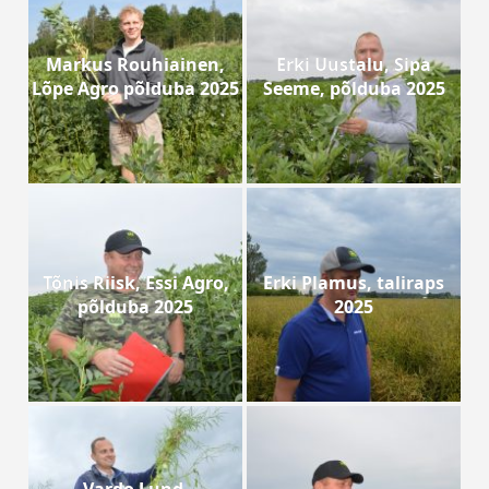
Markus Rouhiainen,
Erki Uustalu, Sipa
Lõpe Agro põlduba 2025
Seeme, põlduba 2025
Tõnis Riisk, Essi Agro,
Erki Plamus, taliraps
põlduba 2025
2025