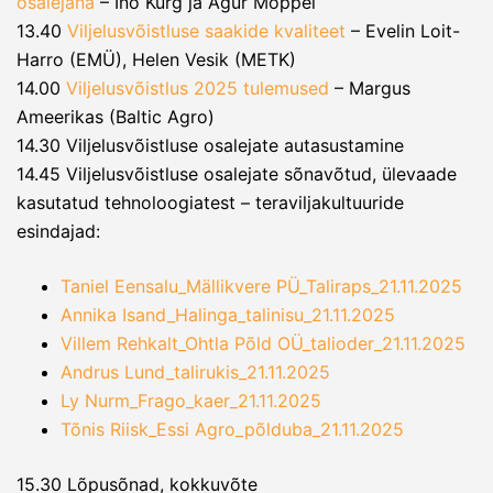
osalejana
– Ino Kurg ja Agur Moppel
13.40
Viljelusvõistluse saakide kvaliteet
– Evelin Loit-
Harro (EMÜ), Helen Vesik (METK)
14.00
Viljelusvõistlus 2025 tulemused
– Margus
Ameerikas (Baltic Agro)
14.30 Viljelusvõistluse osalejate autasustamine
14.45 Viljelusvõistluse osalejate sõnavõtud, ülevaade
kasutatud tehnoloogiatest – teraviljakultuuride
esindajad:
Taniel Eensalu_Mällikvere PÜ_Taliraps_21.11.2025
Annika Isand_Halinga_talinisu_21.11.2025
Villem Rehkalt_Ohtla Põld OÜ_talioder_21.11.2025
Andrus Lund_talirukis_21.11.2025
Ly Nurm_Frago_kaer_21.11.2025
Tõnis Riisk_Essi Agro_põlduba_21.11.2025
15.30 Lõpusõnad, kokkuvõte