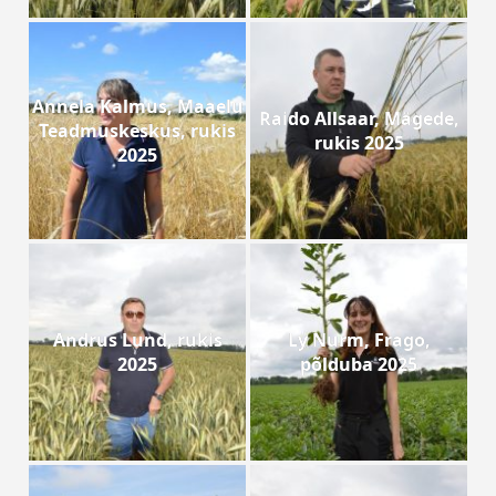
Annela Kalmus, Maaelu
Raido Allsaar, Mägede,
Teadmuskeskus, rukis
rukis 2025
2025
Andrus Lund, rukis
Ly Nurm, Frago,
2025
põlduba 2025