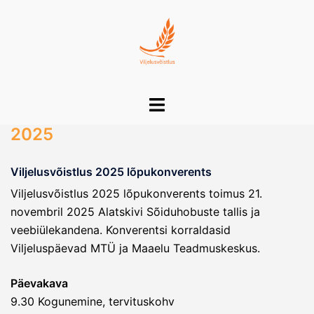
Skip
to
content
Toggle
menu
2025
Viljelusvõistlus 2025 lõpukonverents
Viljelusvõistlus 2025 lõpukonverents toimus 21.
novembril 2025 Alatskivi Sõiduhobuste tallis ja
veebiülekandena. Konverentsi korraldasid
Viljeluspäevad MTÜ ja Maaelu Teadmuskeskus.
Päevakava
9.30 Kogunemine, tervituskohv