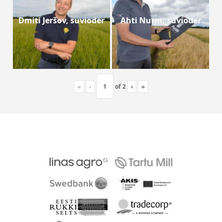
Dmiti Jeršov, suvioder
Ahti Nurm, suvioder
«
‹
of
2
›
»