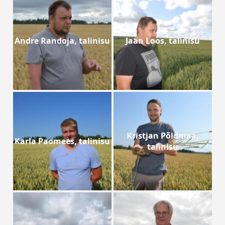
Andre Randoja, talinisu
Jaan Loos, talinisu
Kristjan Põldmaa,
Karla Paomees, talinisu
talinisu