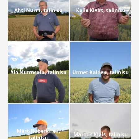
Ahti Nurm, talinisu
Kalle Kivirt, talinisu
Alo Nurmsalu, talinisu
Urmet Kalden, talinisu
Märt-Hubert Heil,
Margus Klais, talinisu
talinisu