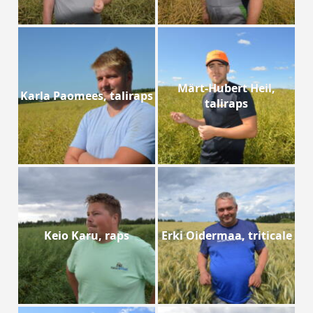
Märt-Hubert Heil,
Karla Paomees, taliraps
taliraps
Keio Karu, raps
Erki Oidermaa, triticale