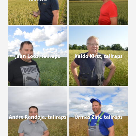
Jaan Loos, taliraps
Kaido Kirst, taliraps
Andre Randoja, taliraps
Urmas Zirk, taliraps