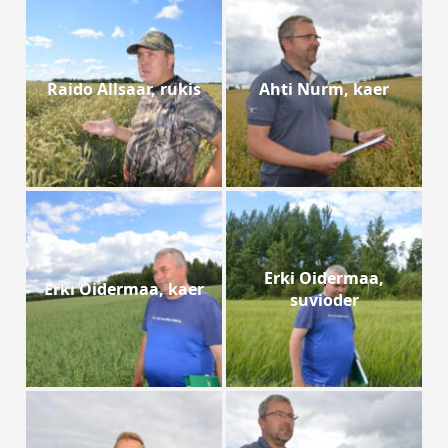
Raido Allsaar, rukis
Ahti Nurm, kaer
Erki Oidermaa,
Erki Oidermaa, kaer
suvioder