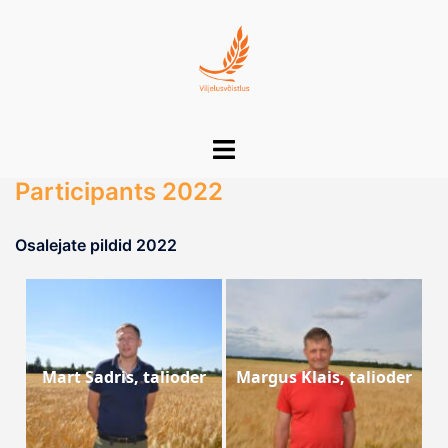
Skip
to
content
Toggle
menu
Participants 2022
Osalejate pildid 2022
Mart Sadris, talioder
Margus Klais, talioder