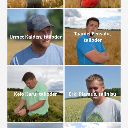
Taaniel Eensalu,
Urmet Kalden, talioder
talioder
Keio Karu, talioder
Erki Plamus, talinisu