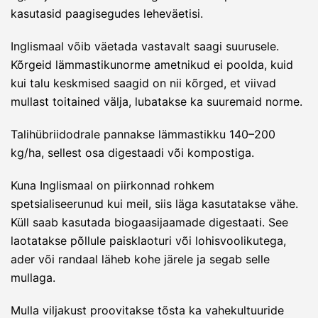
kasutasid paagisegudes leheväetisi.
Inglismaal võib väetada vastavalt saagi suurusele.
Kõrgeid lämmastikunorme ametnikud ei poolda, kuid
kui talu keskmised saagid on nii kõrged, et viivad
mullast toitained välja, lubatakse ka suuremaid norme.
Talihübriidodrale pannakse lämmastikku 140–200
kg/ha, sellest osa digestaadi või kompostiga.
Kuna Inglismaal on piirkonnad rohkem
spetsialiseerunud kui meil, siis läga kasutatakse vähe.
Küll saab kasutada biogaasijaamade digestaati. See
laotatakse põllule paisklaoturi või lohisvoolikutega,
ader või randaal läheb kohe järele ja segab selle
mullaga.
Mulla viljakust proovitakse tõsta ka vahekultuuride