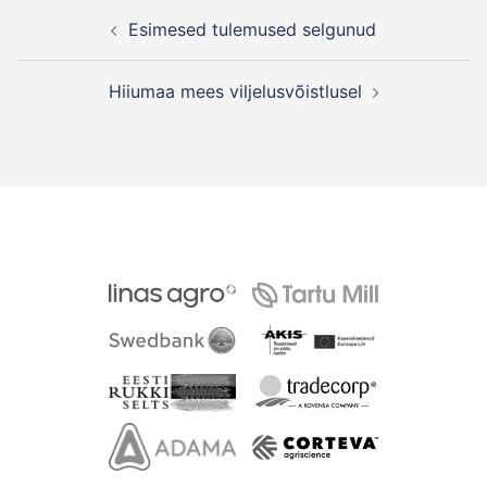
Post
Esimesed tulemused selgunud
navigation
Hiiumaa mees viljelusvõistlusel