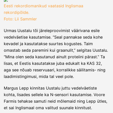
Eesti rekordiomanikud vaatasid Inglismaa
rekordipõlde.
Foto: Lii Sammler
Urmas Uustalu tõi järeleproovimist väärivana esile
vedelväetise kasutamise. “Seal pannakse seda kohe
kevadel ja kasutatakse suurtes kogustes. Taim
omastab seda paremini kui graanulit,” selgitas Uustalu.
“Mina olen seda kasutanud ainult proteiini pärast.” Ta
lisas, et Eestis kasutatakse juba edukalt ka KAS 32,
aga see nõuab reservuaari, korralikke säilitamis- ning
laadimistingimusi, mida tal veel pole.
Margus Lepp kinnitas Uustalu juttu vedelväetiste
kohta, lisades sellele ka N-sensori kasutamise. Voore
Farmis tehakse samuti neid mõlemaid ning Lepp ütles,
et sai Inglismaal oma valitud suunale kinnitust.