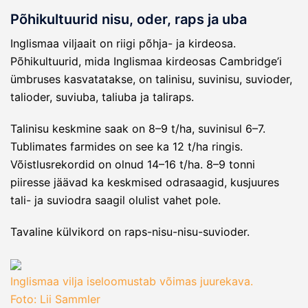
Põhikultuurid nisu, oder, raps ja uba
Inglismaa viljaait on riigi põhja- ja kirdeosa.
Põhikultuurid, mida Inglismaa kirdeosas Cambridge’i
ümbruses kasvatatakse, on talinisu, suvinisu, suvioder,
talioder, suviuba, taliuba ja taliraps.
Talinisu keskmine saak on 8–9 t/ha, suvinisul 6–7.
Tublimates farmides on see ka 12 t/ha ringis.
Võistlusrekordid on olnud 14–16 t/ha. 8–9 tonni
piiresse jäävad ka keskmised odrasaagid, kusjuures
tali- ja suviodra saagil olulist vahet pole.
Tavaline külvikord on raps-nisu-nisu-suvioder.
Inglismaa vilja iseloomustab võimas juurekava.
Foto: Lii Sammler