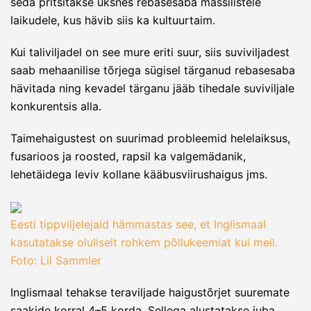
seda pritsitakse üksnes rebasesaba massilistele
laikudele, kus hävib siis ka kultuurtaim.
Kui taliviljadel on see mure eriti suur, siis suviviljadest
saab mehaanilise tõrjega sügisel tärganud rebasesaba
hävitada ning kevadel tärganu jääb tihedale suviviljale
konkurentsis alla.
Taimehaigustest on suurimad probleemid helelaiksus,
fusarioos ja roosted, rapsil ka valgemädanik,
lehetäidega leviv kollane kääbusviirushaigus jms.
Eesti tippviljelejaid hämmastas see, et Inglismaal
kasutatakse oluliselt rohkem põllukeemiat kui meil.
Foto: Lii Sammler
Inglismaal tehakse teraviljade haigustõrjet suuremate
saakide korral 4–5 korda. Sellega alustatakse juba