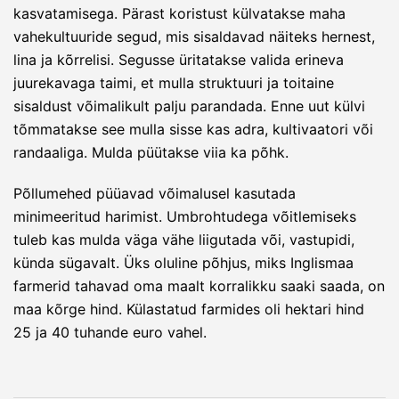
kasvatamisega. Pärast koristust külvatakse maha
vahekultuuride segud, mis sisaldavad näiteks hernest,
lina ja kõrrelisi. Segusse üritatakse valida erineva
juurekavaga taimi, et mulla struktuuri ja toitaine
sisaldust võimalikult palju parandada. Enne uut külvi
tõmmatakse see mulla sisse kas adra, kultivaatori või
randaaliga. Mulda püütakse viia ka põhk.
Põllumehed püüavad võimalusel kasutada
minimeeritud harimist. Umbrohtudega võitlemiseks
tuleb kas mulda väga vähe liigutada või, vastupidi,
künda sügavalt. Üks oluline põhjus, miks Inglismaa
farmerid tahavad oma maalt korralikku saaki saada, on
maa kõrge hind. Külastatud farmides oli hektari hind
25 ja 40 tuhande euro vahel.