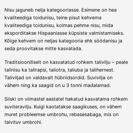
Nisu jaguneb nelja kategooriasse. Esimene on hea
kvaliteediga toidunisu, teine pisut kehvema
kvaliteediga toidunisu, kolmas pehme nisu, mida
eksporditakse Hispaaniasse küpsiste valmistamiseks.
Kõige kehvem on neljas kategooria ehk söödanisu ja
seda proovitakse mitte kasvatada.
Traditsiooniliselt on kasvatatud rohkem talivilju – peale
talinisu ka talirapsi, taliotra, taliuba ja talihernest.
Taliviljad on valdavalt hübriidsordid. Suvivilja on
vähem ning ka saagid on u 3 tonni madalamad.
Siiski on viimastel aastatel hakatud kasvatama rohkem
suviteravilju. Kuigi kaotatakse saagikuses, on vähem
muret probleemse umbrohu, rebasesabaga, mis on
talvituv umbrohi.