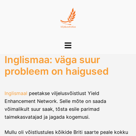
Skip
to
content
Toggle
menu
Inglismaa: väga suur
probleem on haigused
Inglismaal
peetakse viljelusvõistlust Yield
Enhancement Network. Selle mõte on saada
võimalikult suur saak, tõsta esile parimad
taimekasvatajad ja jagada kogemusi.
Mullu oli võistlustules kõikide Briti saarte peale kokku