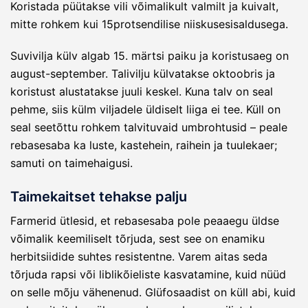
Koristada püütakse vili võimalikult valmilt ja kuivalt,
mitte rohkem kui 15protsendilise niiskusesisaldusega.
Suvivilja külv algab 15. märtsi paiku ja koristusaeg on
august-september. Talivilju külvatakse oktoobris ja
koristust alustatakse juuli keskel. Kuna talv on seal
pehme, siis külm viljadele üldiselt liiga ei tee. Küll on
seal seetõttu rohkem talvituvaid umbrohtusid – peale
rebasesaba ka luste, kastehein, raihein ja tuulekaer;
samuti on taimehaigusi.
Taimekaitset tehakse palju
Farmerid ütlesid, et rebasesaba pole peaaegu üldse
võimalik keemiliselt tõrjuda, sest see on enamiku
herbitsiidide suhtes resistentne. Varem aitas seda
tõrjuda rapsi või liblikõieliste kasvatamine, kuid nüüd
on selle mõju vähenenud. Glüfosaadist on küll abi, kuid