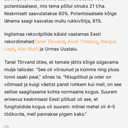
potentsiaalsest, mis tema põllul olnuks 21 t/ha.
Keskmiselt saavutatakse 60%. Potentsiaalsele kõige
lähema saagi kasvatas mullu rukkivõitja, 81%.
Inglismaa rekordpõlde käisid vaatamas Eesti
rekordimehed
Tanel Tõrvand
,
Aivar Treiberg
,
Margus
Lepp
,
Alar Mutli
ja Urmas Uustalu.
Tanel Tõrvand ütles, et temale jättis kõige sügavama
mulje talioder. “See oli võrsunud ja kümme ning pluss
tonni saaki peal,” sõnas ta. “Nisupõllud ja oder on
võimsad ja kuigi väetist pandi rohkem kui meil, on see
sellise saagitaseme kohta normaalne kogus. Suurem
erinevus keskmisest Eesti põllust oli see, et
fungitsiidide kogus oli suurem: mõnel mehel oli 4–5
töökorda, meil pannakse pigem kaks.”