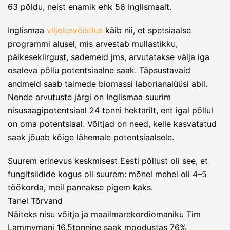
63 põldu, neist enamik ehk 56 Inglismaalt.
Inglismaa
viljelusvõistlus
käib nii, et spetsiaalse
programmi alusel, mis arvestab mullastikku,
päikesekiirgust, sademeid jms, arvutatakse välja iga
osaleva põllu potentsiaalne saak. Täpsustavaid
andmeid saab taimede biomassi laborianalüüsi abil.
Nende arvutuste järgi on Inglismaa suurim
nisusaagipotentsiaal 24 tonni hektarilt, ent igal põllul
on oma potentsiaal. Võitjad on need, kelle kasvatatud
saak jõuab kõige lähemale potentsiaalsele.
Suurem erinevus keskmisest Eesti põllust oli see, et
fungitsiidide kogus oli suurem: mõnel mehel oli 4–5
töökorda, meil pannakse pigem kaks.
Tanel Tõrvand
Näiteks nisu võitja ja maailmarekordiomaniku Tim
Lammymani 16,5tonnine saak moodustas 76%