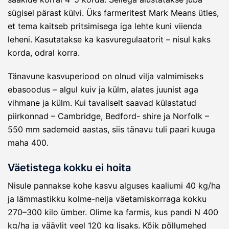
sügisel pärast külvi. Üks farmeritest Mark Means ütles,
et tema kaitseb pritsimisega iga lehte kuni viienda
leheni. Kasutatakse ka kasvuregulaatorit – nisul kaks
korda, odral korra.
Tänavune kasvuperiood on olnud vilja valmimiseks
ebasoodus – algul kuiv ja külm, alates juunist aga
vihmane ja külm. Kui tavaliselt saavad külastatud
piirkonnad – Cambridge, Bedford- shire ja Norfolk –
550 mm sademeid aastas, siis tänavu tuli paari kuuga
maha 400.
Väetistega kokku ei hoita
Nisule pannakse kohe kasvu alguses kaaliumi 40 kg/ha
ja lämmastikku kolme-nelja väetamiskorraga kokku
270–300 kilo ümber. Olime ka farmis, kus pandi N 400
kg/ha ja väävlit veel 120 kg lisaks. Kõik põllumehed