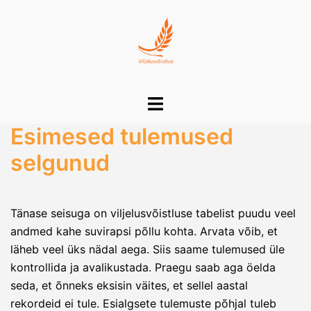
Skip
to
content
Toggle
menu
Esimesed tulemused
selgunud
Tänase seisuga on viljelusvõistluse tabelist puudu veel
andmed kahe suvirapsi põllu kohta. Arvata võib, et
läheb veel üks nädal aega. Siis saame tulemused üle
kontrollida ja avalikustada. Praegu saab aga öelda
seda, et õnneks eksisin väites, et sellel aastal
rekordeid ei tule. Esialgsete tulemuste põhjal tuleb