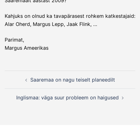
Saaremaalt aastast 2009?
Kahjuks on olnud ka tavapärasest rohkem katkestajaid:
Alar Oherd, Margus Lepp, Jaak Flink, …
Parimat,
Margus Ameerikas
Post
Saaremaa on nagu teiselt planeedilt
navigation
Inglismaa: väga suur probleem on haigused