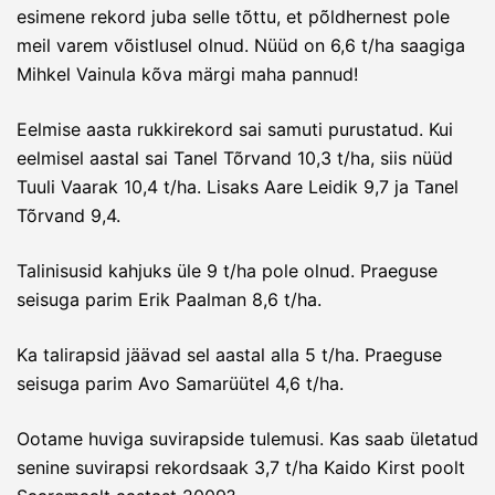
esimene rekord juba selle tõttu, et põldhernest pole
meil varem võistlusel olnud. Nüüd on 6,6 t/ha saagiga
Mihkel Vainula kõva märgi maha pannud!
Eelmise aasta rukkirekord sai samuti purustatud. Kui
eelmisel aastal sai Tanel Tõrvand 10,3 t/ha, siis nüüd
Tuuli Vaarak 10,4 t/ha. Lisaks Aare Leidik 9,7 ja Tanel
Tõrvand 9,4.
Talinisusid kahjuks üle 9 t/ha pole olnud. Praeguse
seisuga parim Erik Paalman 8,6 t/ha.
Ka talirapsid jäävad sel aastal alla 5 t/ha. Praeguse
seisuga parim Avo Samarüütel 4,6 t/ha.
Ootame huviga suvirapside tulemusi. Kas saab ületatud
senine suvirapsi rekordsaak 3,7 t/ha Kaido Kirst poolt