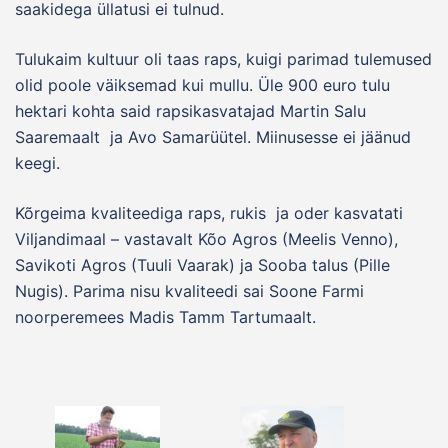
saakidega üllatusi ei tulnud.
Tulukaim kultuur oli taas raps, kuigi parimad tulemused
olid poole väiksemad kui mullu. Üle 900 euro tulu
hektari kohta said rapsikasvatajad Martin Salu
Saaremaalt ja Avo Samarüütel. Miinusesse ei jäänud
keegi.
Kõrgeima kvaliteediga raps, rukis ja oder kasvatati
Viljandimaal – vastavalt Kõo Agros (Meelis Venno),
Savikoti Agros (Tuuli Vaarak) ja Sooba talus (Pille
Nugis). Parima nisu kvaliteedi sai Soone Farmi
noorperemees Madis Tamm Tartumaalt.