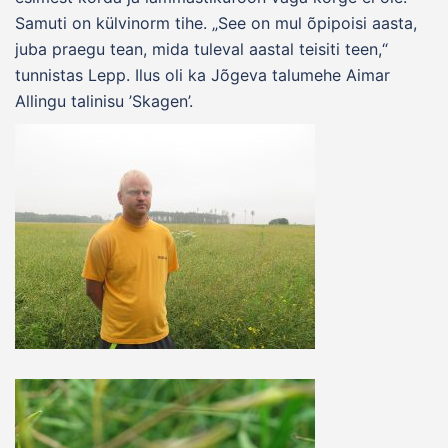
Samuti on külvinorm tihe. „See on mul õpipoisi aasta,
juba praegu tean, mida tuleval aastal teisiti teen,“
tunnistas Lepp. Ilus oli ka Jõgeva talumehe Aimar
Allingu talinisu ’Skagen’.