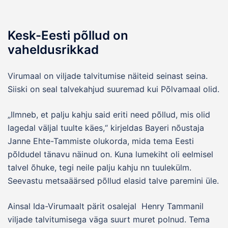
Kesk-Eesti põllud on
vaheldusrikkad
Virumaal on viljade talvitumise näiteid seinast seina.
Siiski on seal talvekahjud suuremad kui Põlvamaal olid.
„Ilmneb, et palju kahju said eriti need põllud, mis olid
lagedal väljal tuulte käes,“ kirjeldas Bayeri nõustaja
Janne Ehte-Tammiste olukorda, mida tema Eesti
põldudel tänavu näinud on. Kuna lumekiht oli eelmisel
talvel õhuke, tegi neile palju kahju nn tuulekülm.
Seevastu metsaäärsed põllud elasid talve paremini üle.
Ainsal Ida-Virumaalt pärit osalejal Henry Tammanil
viljade talvitumisega väga suurt muret polnud. Tema