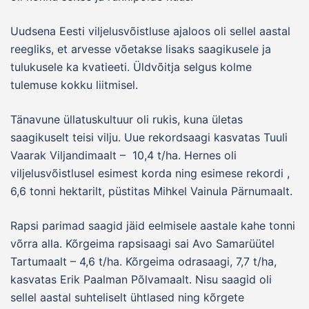
Uudsena Eesti viljelusvõistluse ajaloos oli sellel aastal
reegliks, et arvesse võetakse lisaks saagikusele ja
tulukusele ka kvatieeti. Üldvõitja selgus kolme
tulemuse kokku liitmisel.
Tänavune üllatuskultuur oli rukis, kuna ületas
saagikuselt teisi vilju. Uue rekordsaagi kasvatas Tuuli
Vaarak Viljandimaalt – 10,4 t/ha. Hernes oli
viljelusvõistlusel esimest korda ning esimese rekordi ,
6,6 tonni hektarilt, püstitas Mihkel Vainula Pärnumaalt.
Rapsi parimad saagid jäid eelmisele aastale kahe tonni
võrra alla. Kõrgeima rapsisaagi sai Avo Samarüütel
Tartumaalt – 4,6 t/ha. Kõrgeima odrasaagi, 7,7 t/ha,
kasvatas Erik Paalman Põlvamaalt. Nisu saagid oli
sellel aastal suhteliselt ühtlased ning kõrgete