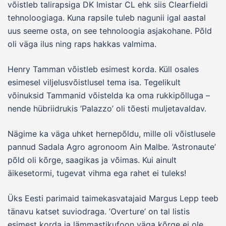
võistleb talirapsiga DK Imistar CL ehk siis Clearfieldi
tehnoloogiaga. Kuna rapsile tuleb nagunii igal aastal
uus seeme osta, on see tehnoloogia asjakohane. Põld
oli väga ilus ning raps hakkas valmima.
Henry Tamman võistleb esimest korda. Küll osales
esimesel viljelusvõistlusel tema isa. Tegelikult
võinuksid Tammanid võistelda ka oma rukkipõlluga –
nende hübriidrukis ’Palazzo’ oli tõesti muljetavaldav.
Nägime ka väga uhket hernepõldu, mille oli võistlusele
pannud Sadala Agro agronoom Ain Malbe. ’Astronaute’
põld oli kõrge, saagikas ja võimas. Kui ainult
äikesetormi, tugevat vihma ega rahet ei tuleks!
Üks Eesti parimaid taimekasvatajaid Margus Lepp teeb
tänavu katset suviodraga. ’Overture’ on tal listis
esimest korda ja lämmastikufoon väga kõrge ei ole.