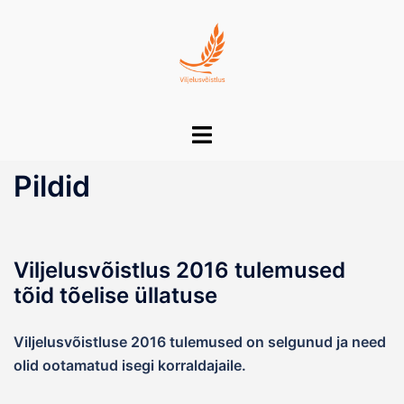
Skip
to
content
Toggle
menu
Pildid
Viljelusvõistlus 2016 tulemused
tõid tõelise üllatuse
Viljelusvõistluse 2016 tulemused on selgunud ja need
olid ootamatud isegi korraldajaile.