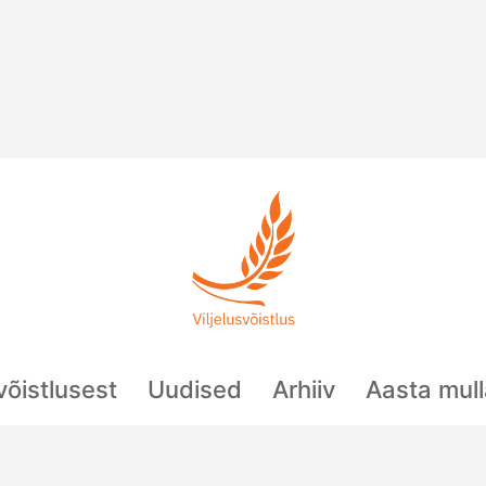
svõistlusest
Uudised
Arhiiv
Aasta mul