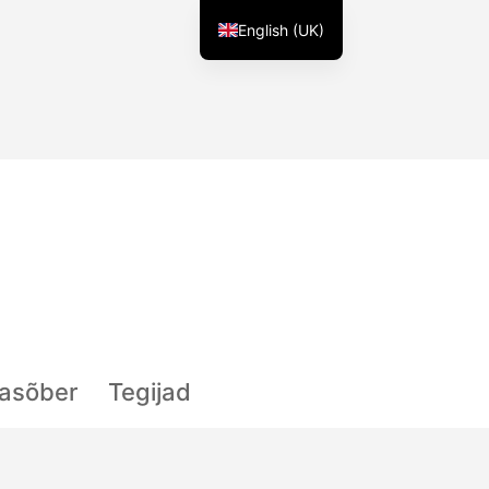
English (UK)
lasõber
Tegijad