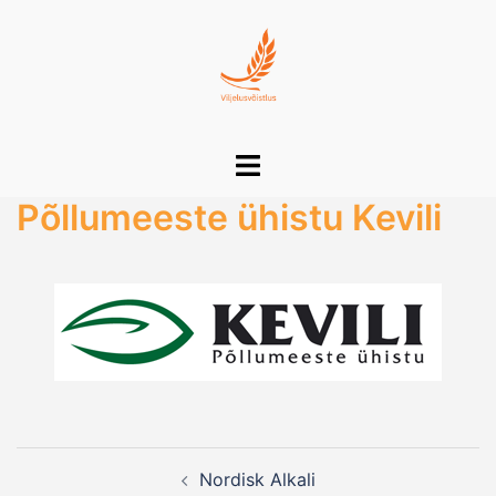
Skip
to
content
Toggle
menu
Põllumeeste ühistu Kevili
Post
Nordisk Alkali
navigation