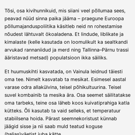
Tõsi, osa kivihunnikuid, mis siiani veel põllumaa sees,
peavad nüüd sinna paika jääma – praegune Euroopa
põllumajanduspoliitika käsitleb neid nn rohestamise
nõudest lähtuvalt ökoaladena. Et lindude, liblikate ja
kimalaste (kelle kasutada on loomulikult ka sealtkandi
arvukad rannaniidud ja merd ning Tallinna–Pärnu trassi
ääristavad metsad) populatsioon ikka säiliks.
Et huumuskihti kasvatada, on Vainula leidnud täiesti
oma tee. Nimelt kasvatab ta mesikat. Esimesel aastal
varase odra allakülvina, teisel põhikultuurina. Teisel
suvel kombainib ta mesika ära. Osa seemet säilitatakse
oma tarbeks, teine osa läheb koos kuivatiprahiga katla
kütteks. Õli kasutab ta vaid selleks, et temperatuur
stabiilsena hoida. Pärast seemnekoristust künnab
jäägid sisse ja nii saab muld teatud koguse
(haljas)väetist juba kätte.