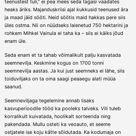
teenustest tuli,” ei pea mees seda tagasi vaadates
heaks äriks. Majanduskriisi ajal kukkusid teenused ära
ja maad jäid sööti. Neid söötis maid hakkas pere siis
üles ostma. Nii on nüüdseks laienetud 750 hektarini ja
rohkem Mihkel Vainula ei taha ka – siis ei käiks jõud
enam üle.
Seda enam et ta tahab võimalikult palju kasvatada
seemnevilja. Keskmine kogus on 1700 tonni
seemnevilja aastas. Ja kui just seemneks ei lähe, siis
toiduviljaks on ta oma saagi peaaegu alati müüa
saanud.
Seemneviljaga tegelemine annab lisaks
kasvuperioodile tööd ka pooleks talveks. Vili tuleb
korralikult kuivatada, hoolikalt sorteerida ning
pakendada. Mullu osteti ka veoauto, et seeme
ostjatele ise koju kätte sõidutada. Ka kodumaja on