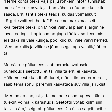
“Herne kohta oleks vaja palju rohkem infot,” tunnistab
mees. “Hernekasvatajaid on vähe ja nõu pole kelleltki
saada. Eriti tähtis oleks teada, kuidas võimalikult
kõrget kvaliteeti hoida.” Et seeme maksimaalselt
kvaliteetne oleks, on Mihkel Vainulal plaanis järgmine
investeering – tipptehnoloogiaga töötav sorteer, mis
eraldaks nii vale kujuga, poolikud kui vale värvi herned.
“See on kallis ja väikese jõudlusega, aga vajalik,” ütleb
ta.
Mereäärne põllumees saab hernekasvatusele
pühenduda seetõttu, et talivilja ta eriti ei kasvata.
Häädemeeste kandi põldudel, mõni kilomeeter merest,
saab tema sõnul paremini kasvatada suvivilja ja rukist.
“Meri hoiab soojust ja taimel pole enne tugeva külma
tulekut võimalik karastuda. Seetõttu võtab külm siin
talivilja ära,” selgitab põllumees. “Ja üsna sageli meil ei