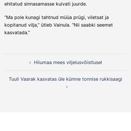
ehitatud sinnasamasse kuivati juurde.
“Ma pole kunagi tahtnud müüa prügi, viletsat ja
kopitanud vilja,” ütleb Vainula. “Nii saabki seemet
kasvatada.”
Post
Hiiumaa mees viljelusvõistlusel
navigation
Tuuli Vaarak kasvatas üle kümne tonnise rukkisaagi