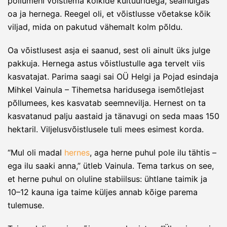
põllumehi võistlema kõikide kultuuridega, sealhulgas
oa ja hernega. Reegel oli, et võistlusse võetakse kõik
viljad, mida on pakutud vähemalt kolm põldu.
Oa võistlusest asja ei saanud, sest oli ainult üks julge
pakkuja. Hernega astus võistlustulle aga tervelt viis
kasvatajat. Parima saagi sai OÜ Helgi ja Pojad esindaja
Mihkel Vainula – Tihemetsa haridusega isemõtlejast
põllumees, kes kasvatab seemnevilja. Hernest on ta
kasvatanud palju aastaid ja tänavugi on seda maas 150
hektaril. Viljelusvõistlusele tuli mees esimest korda.
“Mul oli madal
hernes
, aga herne puhul pole ilu tähtis –
ega ilu saaki anna,” ütleb Vainula. Tema tarkus on see,
et herne puhul on oluline stabiilsus: ühtlane taimik ja
10–12 kauna iga taime küljes annab kõige parema
tulemuse.