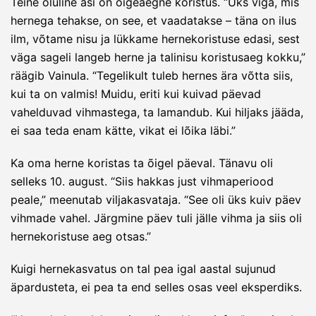
Teine oluline asi on õigeaegne koristus. “Üks viga, mis
hernega tehakse, on see, et vaadatakse – täna on ilus
ilm, võtame nisu ja lükkame hernekoristuse edasi, sest
väga sageli langeb herne ja talinisu koristusaeg kokku,”
räägib Vainula. “Tegelikult tuleb hernes ära võtta siis,
kui ta on valmis! Muidu, eriti kui kuivad päevad
vahelduvad vihmastega, ta lamandub. Kui hiljaks jääda,
ei saa teda enam kätte, vikat ei lõika läbi.”
Ka oma herne koristas ta õigel päeval. Tänavu oli
selleks 10. august. “Siis hakkas just vihmaperiood
peale,” meenutab viljakasvataja. “See oli üks kuiv päev
vihmade vahel. Järgmine päev tuli jälle vihma ja siis oli
hernekoristuse aeg otsas.”
Kuigi hernekasvatus on tal pea igal aastal sujunud
äpardusteta, ei pea ta end selles osas veel eksperdiks.