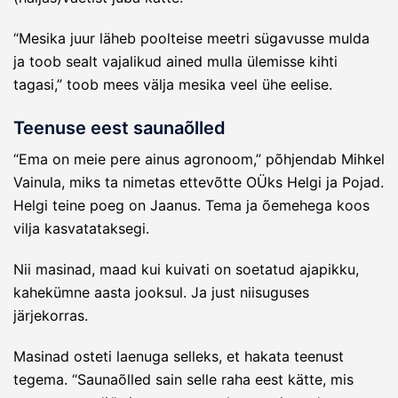
“Mesika juur läheb poolteise meetri sügavusse mulda
ja toob sealt vajalikud ained mulla ülemisse kihti
tagasi,” toob mees välja mesika veel ühe eelise.
Teenuse eest saunaõlled
“Ema on meie pere ainus agronoom,” põhjendab Mihkel
Vainula, miks ta nimetas ettevõtte OÜks Helgi ja Pojad.
Helgi teine poeg on Jaanus. Tema ja õemehega koos
vilja kasvatataksegi.
Nii masinad, maad kui kuivati on soetatud ajapikku,
kahekümne aasta jooksul. Ja just niisuguses
järjekorras.
Masinad osteti laenuga selleks, et hakata teenust
tegema. “Saunaõlled sain selle raha eest kätte, mis