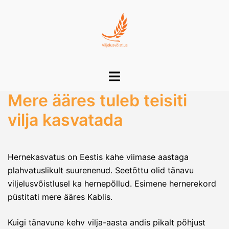
Skip
to
content
Toggle
menu
Mere ääres tuleb teisiti
vilja kasvatada
Hernekasvatus on Eestis kahe viimase aastaga
plahvatuslikult suurenenud. Seetõttu olid tänavu
viljelusvõistlusel ka hernepõllud. Esimene hernerekord
püstitati mere ääres Kablis.
Kuigi tänavune kehv vilja-aasta andis pikalt põhjust