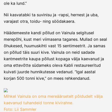
ole ka lund.”
Nii kasvatabki ta suvinisu ja -rapsi, hernest ja uba,
varajast otra, toidu- ning söödakaera.
Häädemeeste kandi põllud on Vainula selgitusel
merepõhi, kust meri viimasena taganes. Mullad on seal
õhukesed, huumuskihti vast 15 sentimeetrit. Ja samas
on põllud täis suuri kive. Vainula on neid sadade
kantmeetrite kaupa põllust kopaga välja kaevanud ja
oma ettevõtte südameks oleva Kabli restaureeritud
kuivati juurde hunnikutesse vedanud. “Igal aastal
korjan 500 tonni kive,” on mees rehkendanud.
Mihkel Vainula on oma mereäärsetelt põldudelt välja
kaevanud tuhandeid tonne kivirahne.
Foto: Lii Sammler