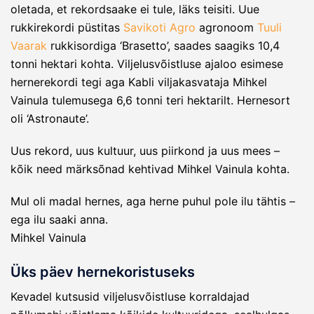
oletada, et rekordsaake ei tule, läks teisiti. Uue
rukkirekordi püstitas
Savikoti Agro
agronoom
Tuuli
Vaarak
rukkisordiga ‘Brasetto’, saades saagiks 10,4
tonni hektari kohta. Viljelusvõistluse ajaloo esimese
hernerekordi tegi aga Kabli viljakasvataja Mihkel
Vainula tulemusega 6,6 tonni teri hektarilt. Hernesort
oli ‘Astronaute’.
Uus rekord, uus kultuur, uus piirkond ja uus mees –
kõik need märksõnad kehtivad Mihkel Vainula kohta.
Mul oli madal hernes, aga herne puhul pole ilu tähtis –
ega ilu saaki anna.
Mihkel Vainula
Üks päev hernekoristuseks
Kevadel kutsusid viljelusvõistluse korraldajad