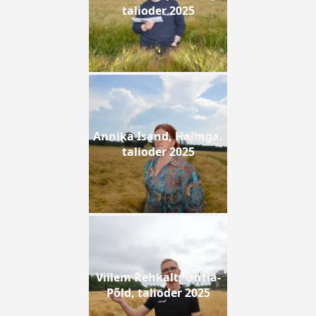
talioder 2025
Annika Isand, Halinga,
talioder 2025
Villem Rehkalt, Ohtla-
Põld, talioder 2025