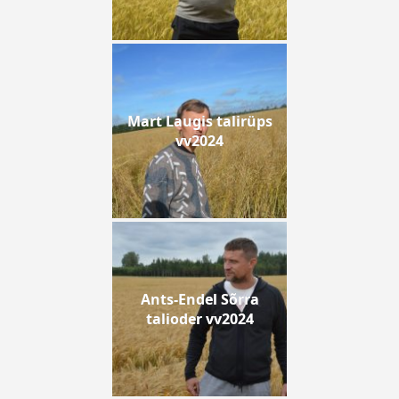
Mart Laugis talirüps
vv2024
Ants-Endel Sõrra
talioder vv2024