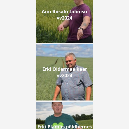
Anu Riisalu talinisu
vv2024
Erki Oidermaa kaer
vv2024
Erki Plamus põldhernes