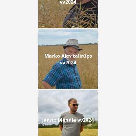
vv2024
Marko Alev talirüps
vv2024
Janno Mändla vv2024