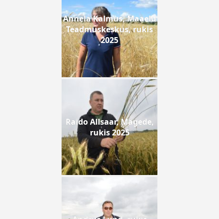
Annela Kalmus, Maaelu
Teadmuskeskus, rukis
2025
Raido Allsaar, Mägede,
rukis 2025