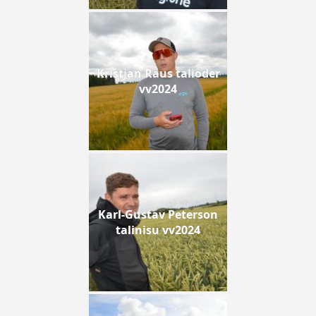
Kristjan Raus talioder
vv2024
Karl-Gustav Peterson
talinisu vv2024