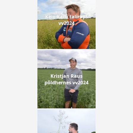
Keio Karu taliraps
vv2024
Kristjan Raus
põldhernes vv2024