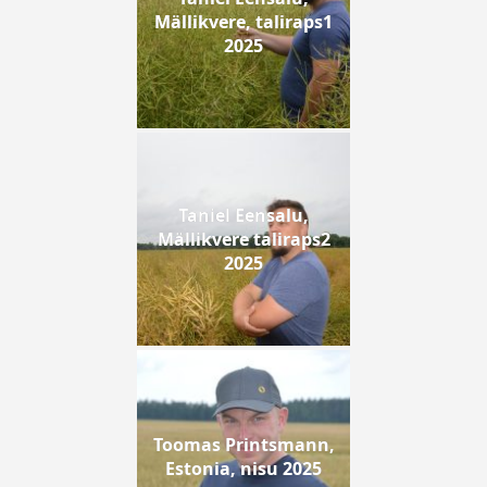
Mällikvere, taliraps1
2025
Taniel Eensalu,
Mällikvere taliraps2
2025
Toomas Printsmann,
Estonia, nisu 2025