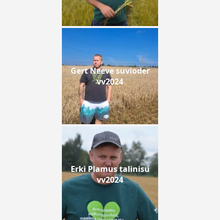
Gert Neeve suvioder
vv2024
Erki Plamus talinisu
vv2024