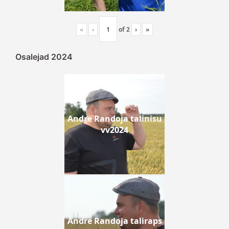
«
‹
of
2
›
»
Osalejad 2024
Andre Randoja talinisu
vv2024
Andre Randoja taliraps