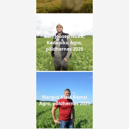
Karl Joosep Nukk,
Kadapiku Agro,
põldhernes 2025
Margus Klais Rämsi
Agro, põldhernes 2025