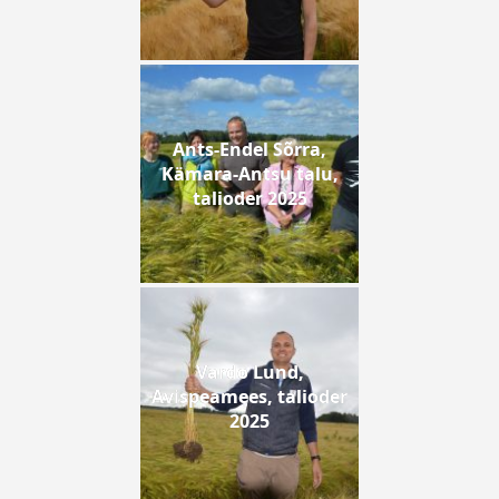
Ants-Endel Sõrra,
Kämara-Antsu talu,
talioder 2025
Vardo Lund,
Avispeamees, talioder
2025