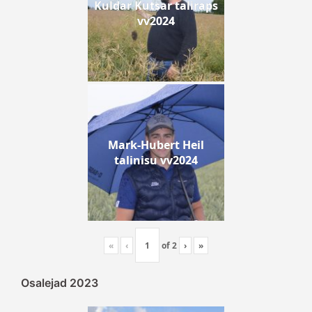
Kuldar Kutsar taliraps
vv2024
Mark-Hubert Heil
talinisu vv2024
«
‹
of
2
›
»
Osalejad 2023