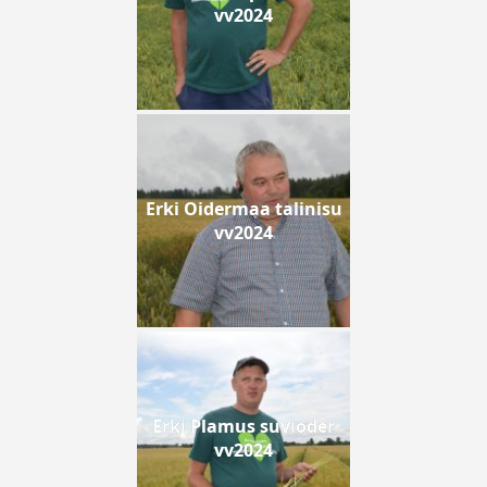
vv2024
Erki Oidermaa talinisu
vv2024
Erki Plamus suvioder
vv2024