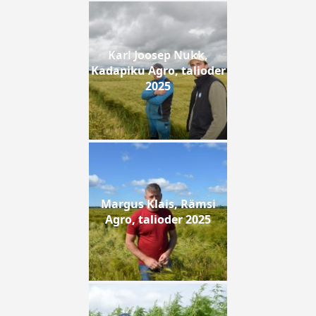
Karl Joosep Nukk,
Kadapiku Agro, talioder
2025
Margus Klais, Rämsi
Agro, talioder 2025