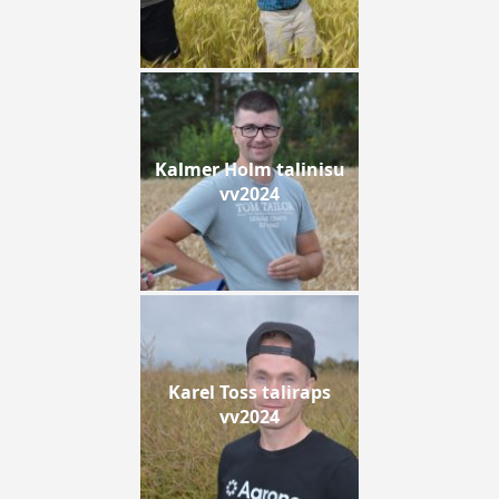
Kalmer Holm talinisu
vv2024
Karel Toss taliraps
vv2024