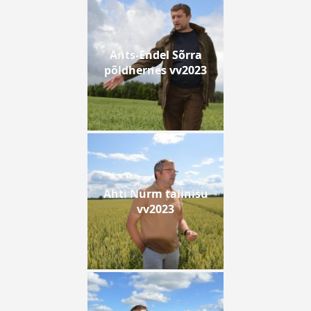
Ants-Endel Sõrra
põldhernes vv2023
Ahti Nurm talinisu
vv2023