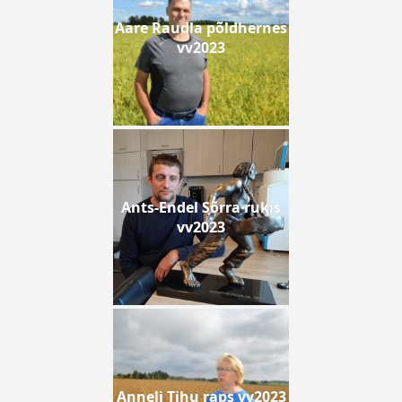
Aare Raudla põldhernes
vv2023
Ants-Endel Sõrra rukis
vv2023
Anneli Tihu raps vv2023