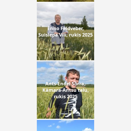
Enno Feldveber,
Suislepa Vili, rukis 2025
Ants-Endel Sõrra,
Kämara-Antsu talu,
rukis 2025