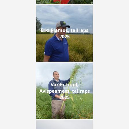
Erki Plamus, taliraps
2025
Vardo Lund,
Avispeamees, taliraps
2025