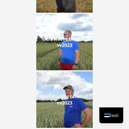
Gert Neeve talinisu
vv2023
Erki Plamus talinisu
vv2023
Eesti