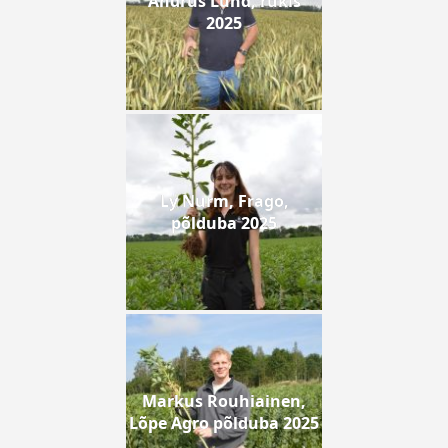
Andrus Lund, rukis
2025
Ly Nurm, Frago,
põlduba 2025
Markus Rouhiainen,
Lõpe Agro põlduba 2025