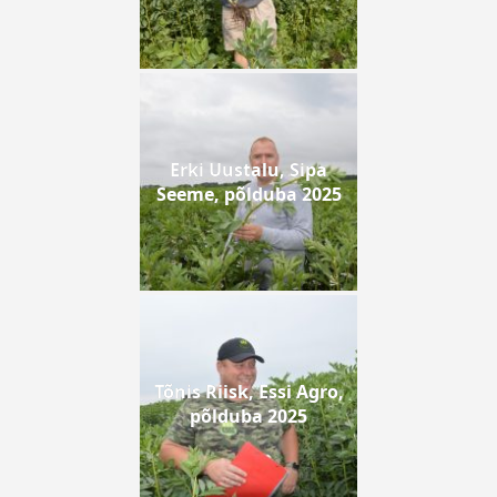
Erki Uustalu, Sipa
Seeme, põlduba 2025
Tõnis Riisk, Essi Agro,
põlduba 2025