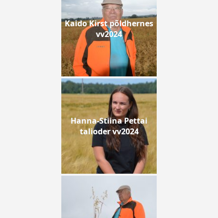
Kaido Kirst põldhernes
vv2024
Hanna-Stiina Pettai
talioder vv2024