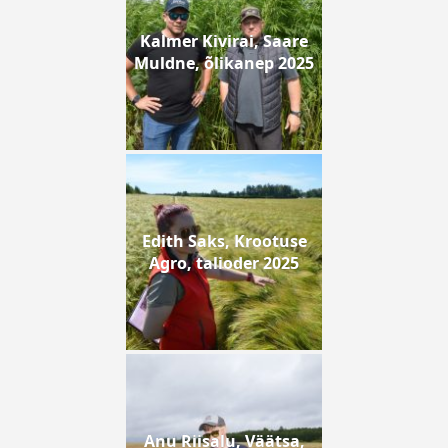
Kalmer Kivirai, Saare
Muldne, õlikanep 2025
Edith Saks, Krootuse
Agro, talioder 2025
Anu Riisalu, Väätsa,