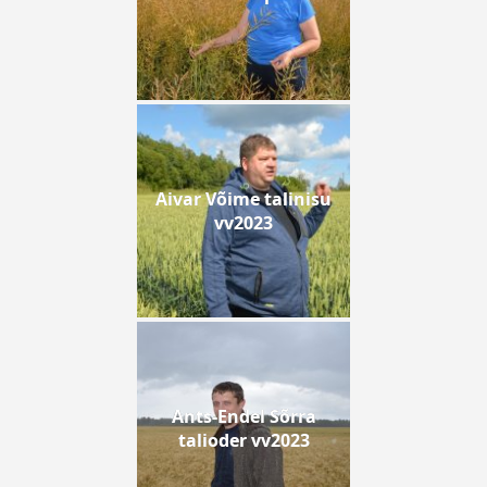
Aivar Võime talinisu
vv2023
Ants-Endel Sõrra
talioder vv2023