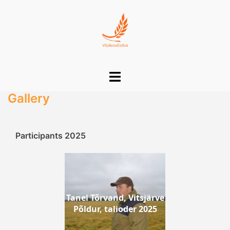
Skip
to
content
Toggle
menu
Gallery
Participants 2025
Tanel Tõrvand, Vitsjärve
Põldur, talioder 2025