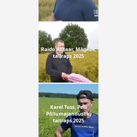
Raido Allsaar, Mägede,
taliraps 2025
Karel Toss, Peri
Põllumajanduslik,
taliraps 2025