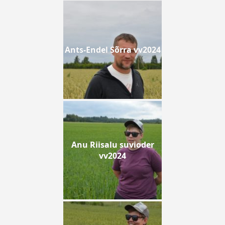
Ants-Endel Sõrra vv2024
Anu Riisalu suvioder
vv2024