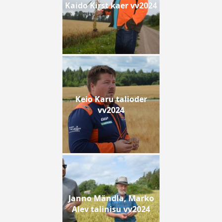
Kaido Kirst kaer vv2024
Keio Karu talioder
vv2024
Janno Mändla, Marko
Alev talinisu vv2024