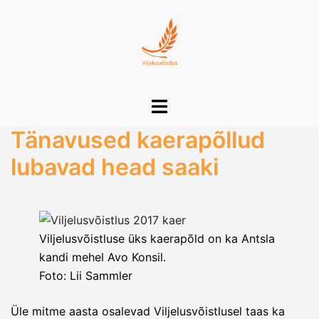
Skip
to
content
Toggle
menu
Tänavused kaerapõllud
lubavad head saaki
Viljelusvõistluse üks kaerapõld on ka Antsla
kandi mehel Avo Konsil.
Foto: Lii Sammler
Üle mitme aasta osalevad Viljelusvõistlusel taas ka