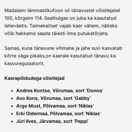
Madalaim lämmastikufoon oli tänavustel võistlejatel
100, kõrgeim 114. Sealhulgas on juba ka kasutatud
leheväetis. Taimekaitset vajab kaer vähem, näiteks
võib hakkama saada täiesti ilma putukatõrjeta.
Samas, kuna tänavune vihmane ja jahe suvi kasvatab
kõrre väga pikaks,on kaerale kasutatud tänavu ka
kasvuregulaatorit.
Kaerapõldudega võistlejad
Andres Kontse, Võrumaa, sort ‘Donna’
Avo Kons, Võrumaa, sort ‘Gabby’
Argo Must, Põlvamaa, sort ‘Niklas’
Erki Oidermaa, Põlvamaa, sort ‘Niklas’
Jüri Ilves, Järvamaa, sort ‘Peppi’