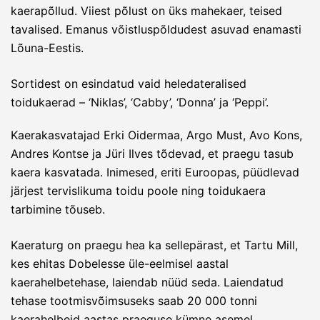
kaerapõllud. Viiest põlust on üks mahekaer, teised
tavalised. Emanus võistluspõldudest asuvad enamasti
Lõuna-Eestis.
Sortidest on esindatud vaid heledateralised
toidukaerad – ‘Niklas’, ‘Cabby’, ‘Donna’ ja ‘Peppi’.
Kaerakasvatajad Erki Oidermaa, Argo Must, Avo Kons,
Andres Kontse ja Jüri Ilves tõdevad, et praegu tasub
kaera kasvatada. Inimesed, eriti Euroopas, püüdlevad
järjest tervislikuma toidu poole ning toidukaera
tarbimine tõuseb.
Kaeraturg on praegu hea ka sellepärast, et Tartu Mill,
kes ehitas Dobelesse üle-eelmisel aastal
kaerahelbetehase, laiendab nüüd seda. Laiendatud
tehase tootmisvõimsuseks saab 20 000 tonni
kaerahelbeid aastas praeguse kümne asemel.