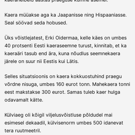
Kaera müüakse aga ka Jaapanisse ning Hispaaniasse.
Seal söövad seda hobused.
Üks võistlejatest, Erki Oidermaa, kelle käes on umbes
40 protsenti Eesti kaeraseemne turust, kinnitab, et ka
kaeraäri tasub end ära, kuna nõudlus seemnekaera
järele on suur nii Eestis kui Lätis.
Selles situatsioonis on kaera kokkuostuhind praegu
võrdne nisuga, umbes 160 eurot tonn. Mahekaera tonni
eest makstakse 300 eurot. Samas tuleb kaer hulga
odavamalt kätte.
Külviaeg oli kõigil viljelusvõistluse põldudel mai
esimesel dekaadil, külvisenorm umbes 500 idanevat
tera ruutmeetril.